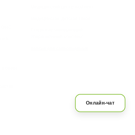
Медицинский центр «‎XXI век»
Медицинское, детское такси
й ОМС
Стационарзамещающий
операционный комплекс
ти в
Версия для слабовидящих
 в сфере
одстве