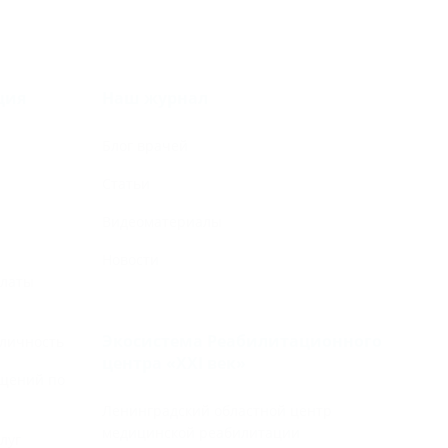
ция
Наш журнал
Блог врачей
Статьи
Видеоматериалы
Новости
платы
Экосистема Реабилитационного
личность
центра «‎XXI век»
щений по
Ленинградский областной центр
медицинской реабилитации
луг