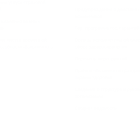
нии услуги страховой
й
Предупреждение о действиях
мошенников
 жизненно важных
ов
Тер. программа гос. гаранти
ие листка временной
Органы исполнительной влас
особности (больничного
сфере здравоохранения
Перечень мероприятий
Права и обязанности граждан
охраны здоровья
Сведения о структуре и руков
организации
Сводная ведомость