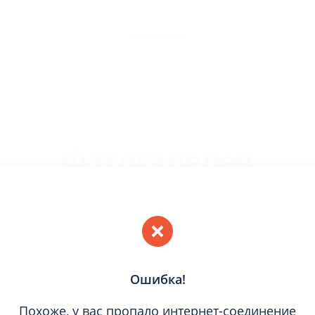
Фотогалерея
Ошибка!
Ошибка!
Похоже, у вас пропало интернет-соединение
Похоже, у вас пропало интернет-соединение