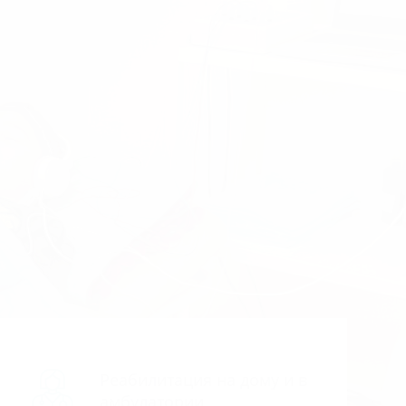
Реабилитация на дому и в
амбулатории