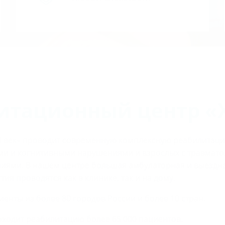
итационный центр «X
I век» проводит современную комплексную реабилитацию
ми и когнитивными нарушениями и взрослых с травмато
иями. В нашем центре большая амбулаторная и выездна
я проводятся как в клинике, так и на дому.
енты из более 80 городов России и более 10 стран.
ходит реабилитацию более 65 000 пациентов.