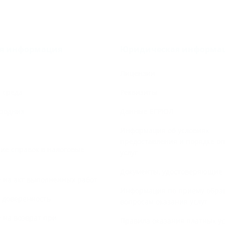
ая информация
Юридическая информа
Лицензии
 среда
Реквизиты
родних
Данные ЕГРЮЛ
Информация об условиях
предоставления и порядке о
е справок в налоговые
услуг
Документы, удостоверяющие 
 на акт выполненных работ
Информация по приему обра
 доверенность
вопросам оказания услуг
 на возврат при
Правила оказания платных ус