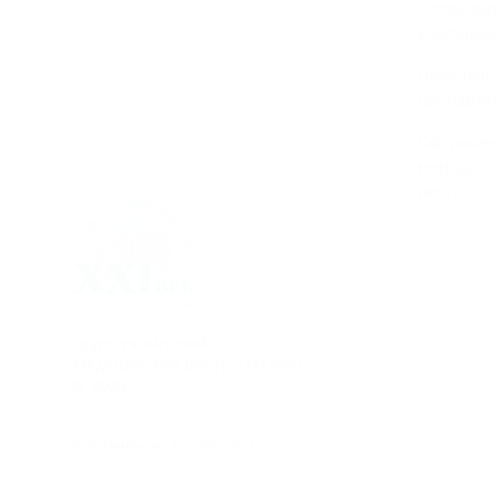
согласова
компание
Перечень
препарат
Оформлен
нетрудосп
листа)
Группа компаний
Медицинский центр «XXI век»
@ 2026
Соглашение на обработку
персональных данных