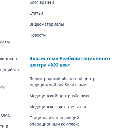
Блог врачей
Статьи
Видеоматериалы
Новости
платы
Экосистема Реабилитационного
личность
центра «‎XXI век»
щений по
Ленинградский областной центр
медицинской реабилитации
луг
Медицинский центр «‎XXI век»
Медицинское, детское такси
й ОМС
Стационарзамещающий
операционный комплекс
ти в