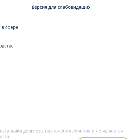
Версия для слабовидящих
 в сфере
одстве
остановки диагноза, назначения лечения и не являются
иста.