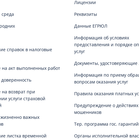
Лицензии
 среда
Реквизиты
родних
Данные ЕГРЮЛ
Информация об условиях
предоставления и порядке о
е справок в налоговые
услуг
Документы, удостоверяющие 
 на акт выполненных работ
Информация по приему обра
 доверенность
вопросам оказания услуг
 на возврат при
Правила оказания платных ус
нии услуги страховой
й
Предупреждение о действиях
мошенников
 жизненно важных
ов
Тер. программа гос. гаранти
ие листка временной
Органы исполнительной влас