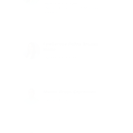
гидрореабилитации,
Гидрореабилитолог, Физический
терапевт
Гумбатова Лейла Эльдар
Кызы
Гидрореабилитолог
Малев Игорь Сергеевич
Гидрореабилитолог