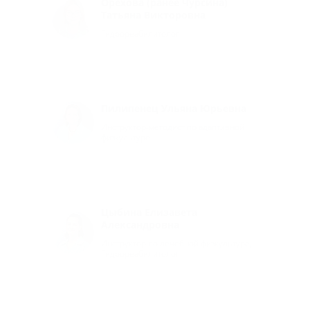
Орехова (ранее Чурсина)
Татьяна Викторовна
Гидрореабилитолог
Пилипенец Ульяна Юрьевна
Инструктор-методист по адаптивной
физкультуре
Цыбина Елизавета
Александровна
Инструктор по лечебной физкультуре,
Гидрореабилитолог