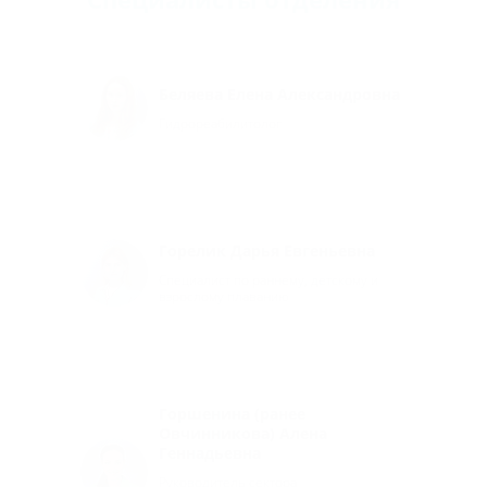
Беляева Елена Александровна
Гидрореабилитолог
Горелик Дарья Евгеньевна
Специалист по раннему, детскому и
взрослому плаванию
Горшенина (ранее
Овчинникова) Алена
Геннадьевна
Руководитель сектора