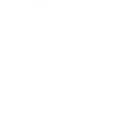
На карте
Списком