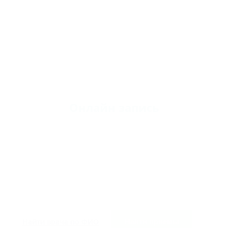
Онлайн запись
Найти врача по ФИО
Найти приемы