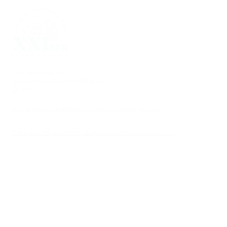
Группа компаний
Медицинский центр «XXI век»
@ 2026
Соглашение на обработку персональных данных
Политика обработки и защиты персональных данных
Материалы, представленные на сайте предназначены
для образовательных целей и не могут быть
использованы для постановки диагноза, назначения
лечения и не являются медицинскими рекомендациями.
Необходима консультация специалиста.