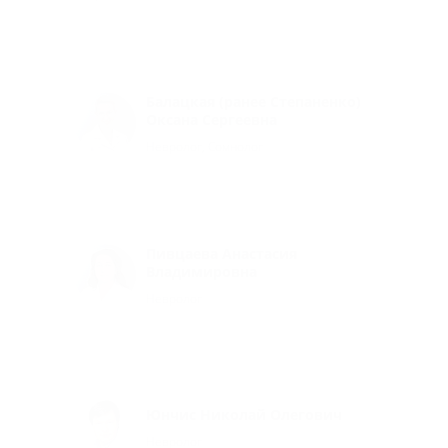
Балацкая (ранее Степаненко)
Оксана Сергеевна
Невролог, Сомнолог
Пивцаева Анастасия
Владимировна
Невролог
Юнчис Николай Олегович
Невролог