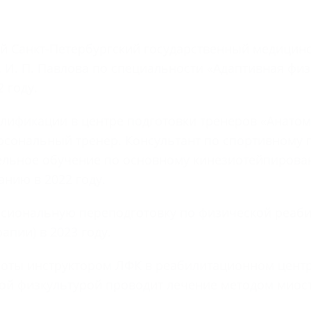
й Санкт-Петербургский государственный медицин
. И. П. Павлова по специальности «Адаптивная фи
2 году.
ификации в центре подготовки тренеров «Анатом
сональный тренер. Консультант по спортивному 
ельное обучение по основному кинезиотейпирова
нию в 2022 году.
сиональную переподготовку по физической реаб
апии) в 2023 году.
боты инструктором ЛФК в реабилитационном цент
ой физкультурой проводит лечение методом миос