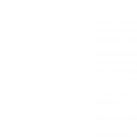
Окончил Первы
университет им
культура» в 202
Повышение квал
программе «Пер
году. Дополнит
нейротейпирова
Прошёл профес
(физической тер
Имеет опыт ра
занятий лечебн
тейпирование.