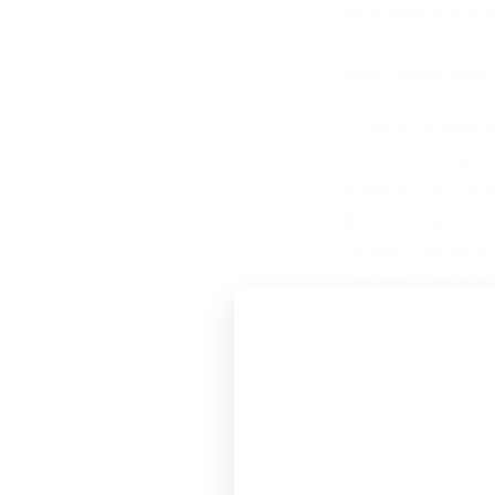
доброжелательн
искренне ратуе
замотивировать
Особое внимани
нагрузку и вре
комфортно и по
физкультуры, п
пациентам Вяче
для чего необх
открываются пр
В процесс заня
родителей, пос
доверительные 
изучать некото