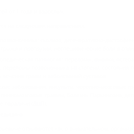
ей от 1 года и взрослых.
ся на следующих направлениях:
позвоночника: сколиоз, дегенеративно-дистрофич
 грыжи и протрузии, неспецифические боли в спине
опедическая патология: переломы, вывихи, остео
, переломы позвоночника I-II степени, состояния 
 лечения травм и заболеваний суставов.
кие заболевания: инсульты, черепно-мозговые т
пинномозговые травмы, болезнь Паркинсона, дет
 параличи (ДЦП).
медицина.
ьевиче отзываются как о внимательном, организ