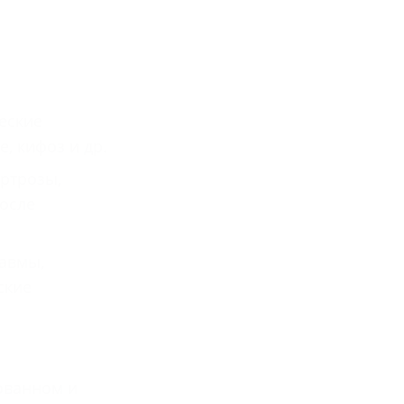
еские
, кифоз и др.
артрозы,
после
равмы,
ские
ованном и