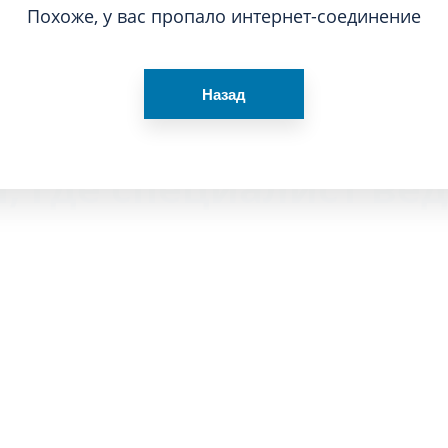
Похоже, у вас пропало интернет-соединение
Похоже, у вас пропало интернет-соединение
Назад
Назад
 где специалист ве