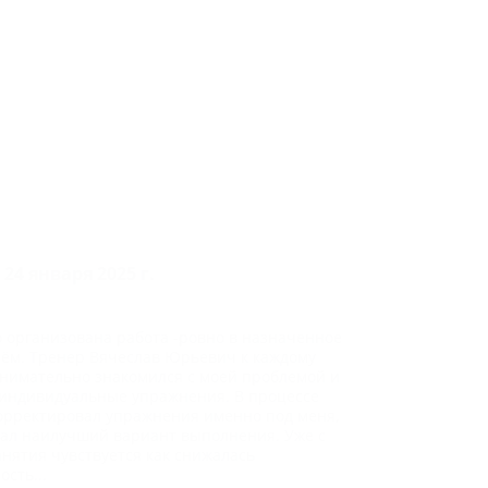
 24 января 2025 г.
 организована работа -ровно в назначенное
ём. Тренер Вячеслав Юрьевич к каждому
нимательно знакомился с моей проблемой и
индивидуальные упражнения. В процессе
орректировал упражнения именно под меня,
ал наилучший вариант выполнения. Уже с
анятия чувствуется как снижалась
сть...