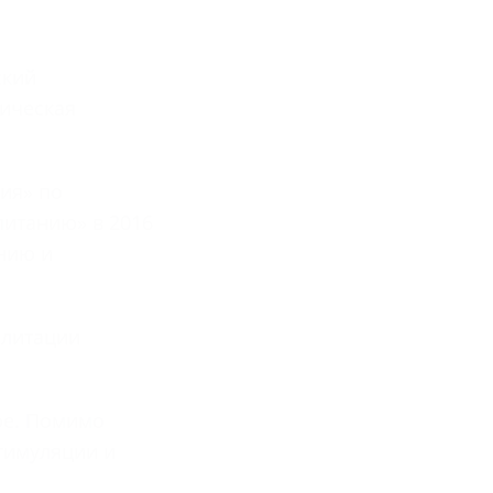
ский
зическая
ия» по
питанию» в 2016
нию и
илитации
ре. Помимо
тимуляции и