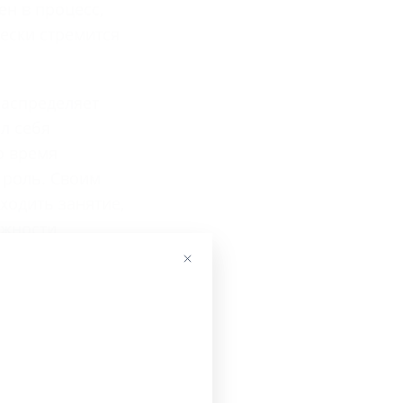
н в процесс,
чески стремится
Распределяет
л себя
о время
 роль. Своим
ходить занятие,
ожности
вовлекать
ить
одителям