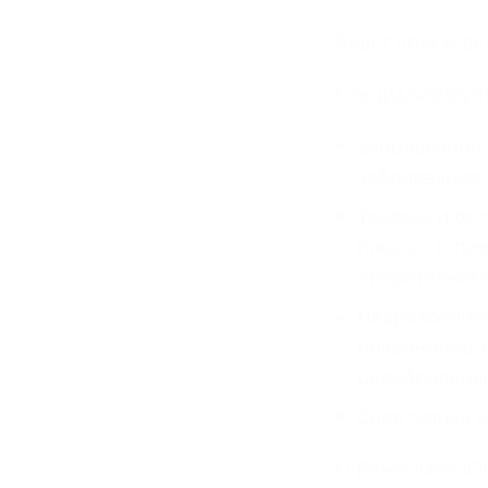
Ведет прием дет
Специализирует
Заболевания 
заболевания,
Травмы и орт
плоскостопие
оперативного
Неврологичес
позвоночно-с
церебральные
Спортивная 
О Вячеславе Юр