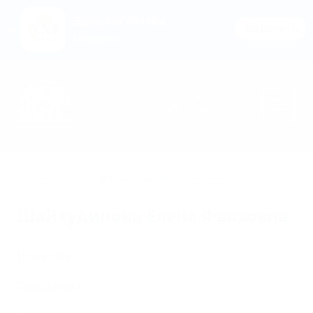
Здоровье XXI Век
Загрузить
Медицина
Перейти к основному содержимому
Главная
Врачи
Шайхудинова Елена Фаязовна
Шайхудинова Елена Фаязовна
Психолог
Специалист