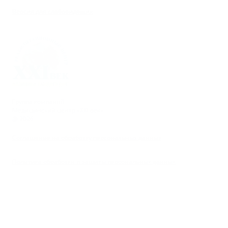
Версия для слабовидящих
Группа компаний
Медицинский центр «XXI век»
@ 2026
Соглашение на обработку персональных данных
Политика обработки и защиты персональных данных
Материалы, представленные на сайте предназначены
для образовательных целей и не могут быть