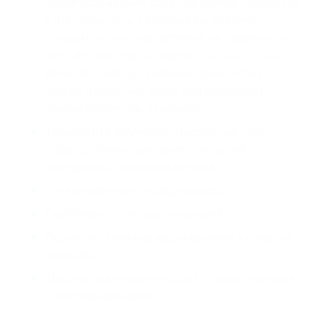
невыговаривание сложных звуков, трудности
с чтением, речь с запинками, ребенок
говорит непонятно, ребенок не произносит
звук «Р» или группы звуков – «С_Ш» «Р_Л»,
речи нет вообще, ребенок произносит
только отдельные звуки или имитирует
звукоизвлечение, заикается.
Трудности в обучении: медленный темп
работы, плохое усвоение школьной
программы, проявление лени.
Гиперактивность, возбудимость.
Проблемы с самоорганизацией.
Резкие негативные высказывания в ответ на
просьбы.
Трудности в коммуникации со сверстниками
и преподавателями.