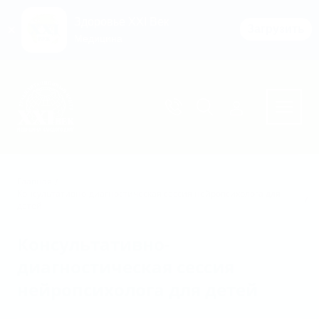
Здоровье XXI Век
Загрузить
Медицина
Перейти к основному содержимому
Главная
Консультативно-диагностическая сессия нейропсихолога для
детей
Консультативно-
диагностическая сессия
нейропсихолога для детей