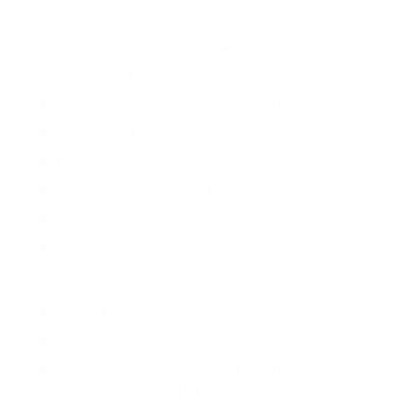
гиперактивности
Когнитивные нарушения (память, речь,
внимание)
Минимальная мозговая дисфункция
Расстройства аутического спектра
Социальная дезадаптация
Перинатальная энцефалопатия
Дислексия
Дисграфия
Алалия
Дизартрия
Родовые травмы
Ограничения дисфункции центральной
нервной системы (ЦНС)